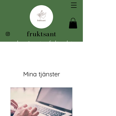
fruktsant
vad som är sant om fruktsamhet
Mina tjänster