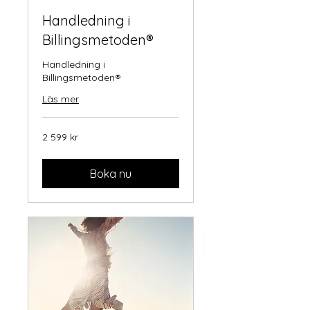
Handledning i
Billingsmetoden®
Handledning i
Billingsmetoden®
Läs mer
2 599
2 599 kr
svenska
kronor
Boka nu