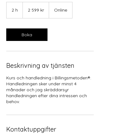
2 599
svenska
2 h
2
2 599 kr
Online
kronor
h
Boka
Beskrivning av tjänsten
Kurs och handledning i Billingsmetoden®.
Handledningen sker under minst 4
månader och jag skräddarsyr
handledningen efter dina intressen och
behov.
Kontaktuppgifter